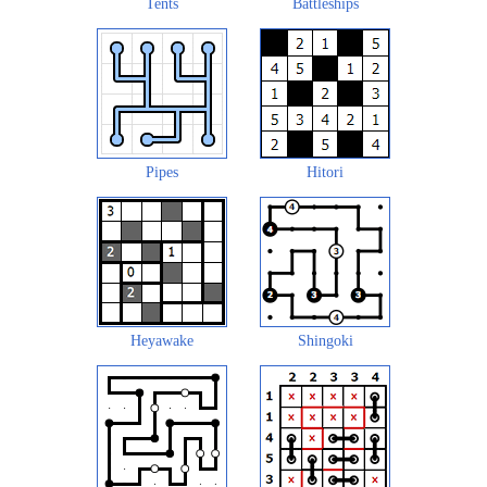
Tents
Battleships
Pipes
Hitori
Heyawake
Shingoki