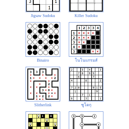
Jigsaw Sudoku
Killer Sudoku
Binairo
โนโนแกรมส์
Slitherlink
ซูโดกุ