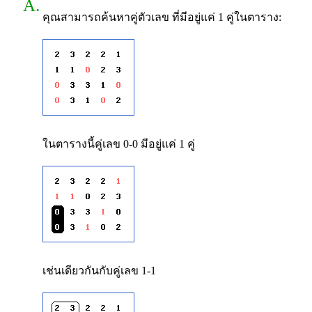
A.
คุณสามารถค้นหาคู่ตัวเลข ที่มีอยู่แค่ 1 คู่ในตาราง:
ในตารางนี้คู่เลข 0-0 มีอยู่แค่ 1 คู่
เช่นเดียวกันกับคู่เลข 1-1