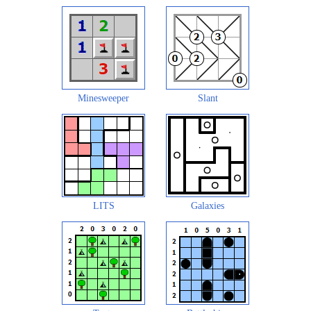
Minesweeper
Slant
LITS
Galaxies