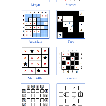
Masyu
Stitches
Aquarium
Tapa
Star Battle
Kakurasu