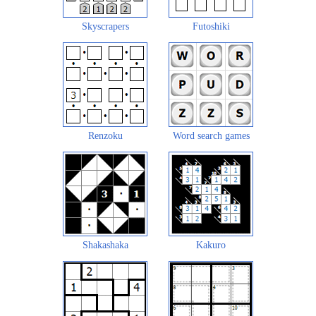
Skyscrapers
Futoshiki
Renzoku
Word search games
Shakashaka
Kakuro