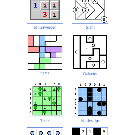
Minesweeper
Slant
LITS
Galaxies
Tents
Battleships