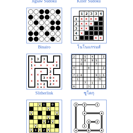
Jigsaw Sudoku
Killer Sudoku
Binairo
โนโนแกรมส์
Slitherlink
ซูโดกุ