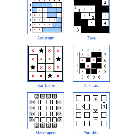
Aquarium
Tapa
Star Battle
Kakurasu
Skyscrapers
Futoshiki