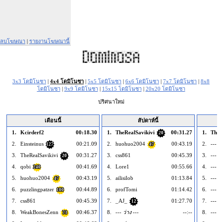
ลบโฆษณา
|
รายงานโฆษณานี้
3x3 โดมิโนซา
|
4x4 โดมิโนซา
|
5x5 โดมิโนซา
|
6x6 โดมิโนซา
|
7x7 โดมิโนซา
|
8x8
โดมิโนซา
|
9x9 โดมิโนซา
|
15x15 โดมิโนซา
|
20x20 โดมิโนซา
ปริศนาใหม่
เดือนนี้
สัปดาห์นี้
1.
Kcirderf2
00:18.30
1.
TheRealSavikivi
00:31.27
1.
TheR
20
2.
Einsteinus
00:21.09
2.
huohuo2004
00:43.19
2.
--- ว
127
47
3.
TheRealSavikivi
00:31.27
3.
css861
00:45.39
3.
--- ว
20
4.
qobi
00:41.69
4.
Lore1
00:55.66
4.
--- ว
240
5.
huohuo2004
00:43.19
5.
ailisilob
01:13.84
5.
--- ว
47
6.
puzzlingpatzer
00:44.89
6.
profTomi
01:14.42
6.
--- ว
100
7.
css861
00:45.39
7.
_AJ_
01:27.70
7.
--- ว
12
8.
WeakBonesZenn
00:46.37
8.
--- ว่าง ---
--:--
8.
--- ว
73